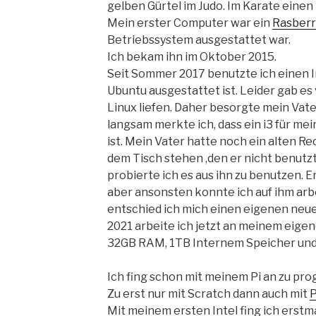
gelben Gürtel im Judo. Im Karate einen
Mein erster Computer war ein
Rasberr
Betriebssystem ausgestattet war.
Ich bekam ihn im Oktober 2015.
Seit Sommer 2017 benutzte ich einen I
Ubuntu ausgestattet ist. Leider gab es
Linux liefen. Daher besorgte mein Vat
langsam merkte ich, dass ein i3 für m
ist. Mein Vater hatte noch ein alten R
dem Tisch stehen ,den er nicht benutzte
probierte ich es aus ihn zu benutzen. E
aber ansonsten konnte ich auf ihm arb
entschied ich mich einen eigenen neue
2021 arbeite ich jetzt an meinem eig
32GB RAM, 1TB Internem Speicher und 
Ich fing schon mit meinem Pi an zu pr
Zu erst nur mit Scratch dann auch mit
P
Mit meinem ersten Intel fing ich erstm