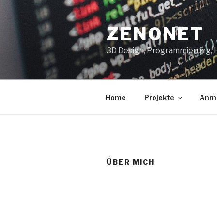
Zum
Inhalt
ZENONET
springen
3D Design, Programmierung,
Home
Projekte
Anm
ÜBER MICH