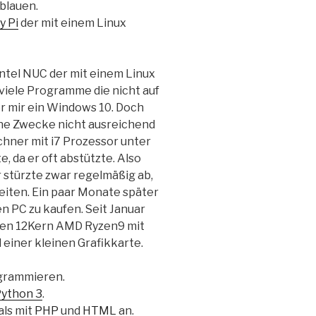
 blauen.
y Pi
der mit einem Linux
ntel NUC der mit einem Linux
 viele Programme die nicht auf
er mir ein Windows 10. Doch
eine Zwecke nicht ausreichend
echner mit i7 Prozessor unter
, da er oft abstützte. Also
r stürzte zwar regelmäßig ab,
eiten. Ein paar Monate später
n PC zu kaufen. Seit Januar
enen 12Kern AMD Ryzen9 mit
einer kleinen Grafikkarte.
ogrammieren.
ython 3
.
als mit
PHP
und
HTML
an.