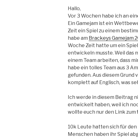
Hallo,
Vor 3 Wochen habe ich an ei
Ein Gamejam ist ein Wettbewe
Zeit ein Spiel zu einem best
habe am
Brackeys Gamejam 2
Woche Zeit hatte um ein Spi
entwickeln musste. Weil das m
einem Team arbeiten, dass mir 
habe ein tolles Team aus 3 A
gefunden. Aus diesem Grund v
komplett auf Englisch, was se
Ich werde in diesem Beitrag ni
entwickelt haben, weil ich 
wollte euch nur den Link zum 
10k Leute hatten sich für den 
Menschen haben ihr Spiel ab