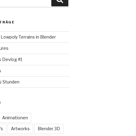
TRÄGE
Lowpoly Terrains in Blender
ures
s Devlog #1
s
½ Stunden
N
Animationen
's
Artworks
Blender 3D