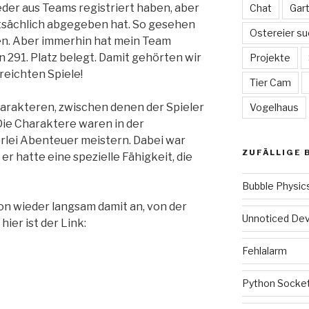
lieder aus Teams registriert haben, aber
Chat
Gar
tsächlich abgegeben hat. So gesehen
Ostereier su
en. Aber immerhin hat mein Team
 291. Platz belegt. Damit gehörten wir
Projekte
reichten Spiele!
Tier Cam
harakteren, zwischen denen der Spieler
Vogelhaus
Die Charaktere waren in der
erlei Abenteuer meistern. Dabei war
ZUFÄLLIGE 
er hatte eine spezielle Fähigkeit, die
Bubble Physic
hon wieder langsam damit an, von der
Unnoticed Dev
ier ist der Link:
Fehlalarm
Python Socke