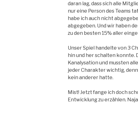
daran lag, dass sich alle Mitg
nur eine Person des Teams ta
habe ich auch nicht abgegeb
abgegeben. Und wir haben den
zu den besten 15% aller einge
Unser Spiel handelte von 3 C
hin und her schalten konnte. 
Kanalysation und mussten all
jeder Charakter wichtig, denn 
kein anderer hatte.
Mist! Jetzt fange ich doch sc
Entwicklung zu erzählen. Naja h