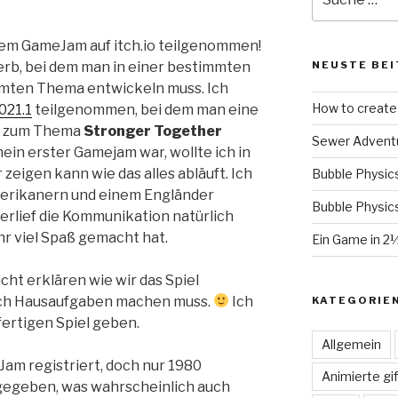
nach:
nem GameJam auf itch.io teilgenommen!
rb, bei dem man in einer bestimmten
NEUSTE BEI
immten Thema entwickeln muss. Ich
How to create 
021.1
teilgenommen, bei dem man eine
el zum Thema
Stronger Together
Sewer Advent
ein erster Gamejam war, wollte ich in
zeigen kann wie das alles abläuft. Ich
Bubble Physic
merikanern und einem Engländer
Bubble Physic
erlief die Kommunikation natürlich
hr viel Spaß gemacht hat.
Ein Game in 2
cht erklären wie wir das Spiel
noch Hausaufgaben machen muss.
Ich
KATEGORIE
fertigen Spiel geben.
Allgemein
Jam registriert, doch nur 1980
Animierte gif
gegeben, was wahrscheinlich auch