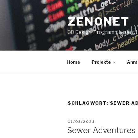
Zum
Inhalt
ZENONET
springen
3D Design, Programmierung,
Home
Projekte
Anm
SCHLAGWORT:
SEWER A
VERÖFFENTLICHT
11/03/2021
AM
Sewer Adventures