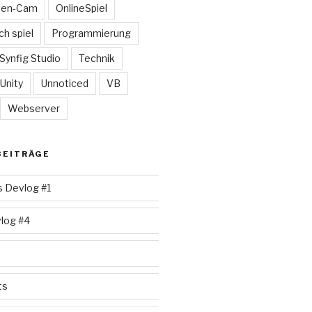
ten-Cam
OnlineSpiel
ch spiel
Programmierung
Synfig Studio
Technik
Unity
Unnoticed
VB
Webserver
BEITRÄGE
s Devlog #1
log #4
ts