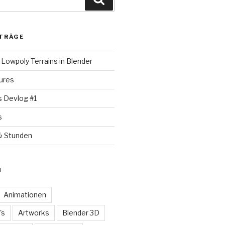
TRÄGE
Lowpoly Terrains in Blender
ures
s Devlog #1
s
½ Stunden
N
Animationen
's
Artworks
Blender 3D