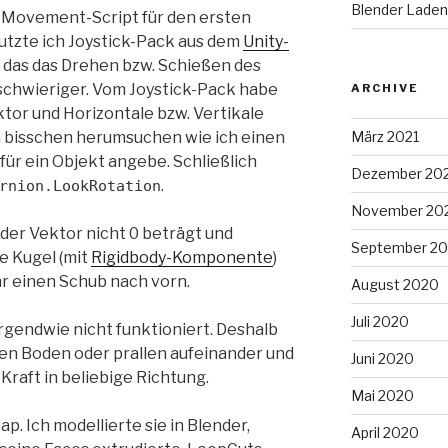
Blender Laden
s Movement-Script für den ersten
nutzte ich Joystick-Pack aus dem
Unity-
ch das das Drehen bzw. Schießen des
 schwieriger. Vom Joystick-Pack habe
ARCHIVE
ktor und Horizontale bzw. Vertikale
März 2021
in bisschen herumsuchen wie ich einen
für ein Objekt angebe. Schließlich
Dezember 20
.
rnion.LookRotation
November 20
 der Vektor nicht 0 beträgt und
September 2
e Kugel (mit
Rigidbody-Komponente
)
hr einen Schub nach vorn.
August 2020
Juli 2020
irgendwie nicht funktioniert. Deshalb
 den Boden oder prallen aufeinander und
Juni 2020
Kraft in beliebige Richtung.
Mai 2020
. Ich modellierte sie in Blender,
April 2020