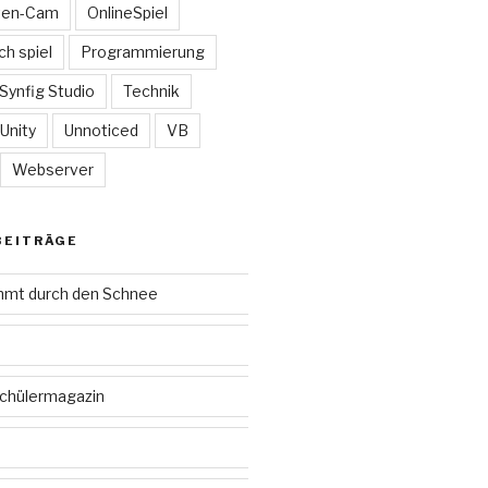
ten-Cam
OnlineSpiel
ch spiel
Programmierung
Synfig Studio
Technik
Unity
Unnoticed
VB
Webserver
BEITRÄGE
mmt durch den Schnee
Schülermagazin