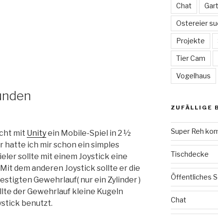
Chat
Gar
Ostereier su
Projekte
Tier Cam
Vogelhaus
unden
ZUFÄLLIGE 
Super Reh ko
cht mit
Unity
ein Mobile-Spiel in 2 ½
 hatte ich mir schon ein simples
Tischdecke
eler sollte mit einem Joystick eine
it dem anderen Joystick sollte er die
Öffentliches 
estigten Gewehrlauf( nur ein Zylinder )
lte der Gewehrlauf kleine Kugeln
Chat
stick benutzt.