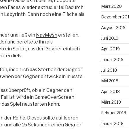
 seine Faces extrudierte, LoopCuts
März 2020
nen Faces wieder extrudierte. Dadurch
n Labyrinth. Dann noch eine Fläche als
Dezember 20
August 2019
nder und ließ ein
NavMesh
erstellen.
Juni 2019
der und bereitete ihn als
b ein Script, das den Gegner einfach
April 2019
ufen ließ.
Januar 2019
ten, inden ich das Sterben der Gegner
Juli 2018
pawnen der Gegner entwickeln musste.
Mai 2018
 dass überprüft, ob ein Gegner den
April 2018
 Fall ist, wird ein GameOverScreen
März 2018
r das Spiel neustarten kann.
Februar 2018
 der Reihe. Dieses sollte auf leeren
Januar 2018
en und alle 15 Sekunden einen Gegner