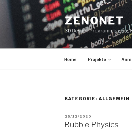
Zum
Inhalt
ZENONET
springen
3D Design, Programmierung,
Home
Projekte
Anm
KATEGORIE:
ALLGEMEIN
VERÖFFENTLICHT
25/12/2020
AM
Bubble Physics