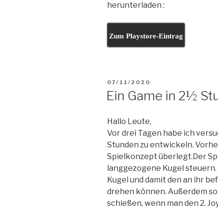
herunterladen :
Zum Playstore-Eintrag
VERÖFFENTLICHT
07/11/2020
AM
Ein Game in 2½ St
Hallo Leute,
Vor drei Tagen habe ich versu
Stunden zu entwickeln. Vorher
Spielkonzept überlegt.Der Spi
langgezogene Kugel steuern. M
Kugel und damit den an ihr bef
drehen können. Außerdem sol
schießen, wenn man den 2. Joy