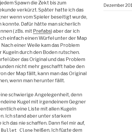
 jedem Spawn die Zekt bis zum
Dezember 20
unde verkürzt. Später hatte ich das
gner wenn vom Spieler beseitigt wurde,
 konnte. Dafür hätte man sicherlich
nnen ( zBs. mit
Prefabs
) aber dar ich
 ich einfach einen Würfel unter der Map
uf. Nach einer Weile kam das Problem
ar Kugeln durch den Boden rutschen.
rfel über das Original und das Problem
 Stunden nicht mehr geschafft habe den
on der Map fällt, kann man das Original
en, wenn man herunter fällt.
eine schwierige Angelegenheit, denn
endeine Kugel mit irgendeinem Gegner
gentlich eine Liste mit allen Kugeln
n. Ich stand aber unter starkem
ich das nie schaffen. Dann fiel mir auf,
n
heißen. Ich fügte dem
Bullet Clone