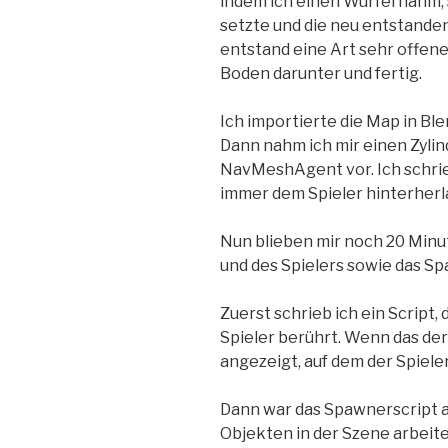
indem ich einen Würfel nahm,
setzte und die neu entstande
entstand eine Art sehr offene
Boden darunter und fertig.
Ich importierte die Map in Ble
Dann nahm ich mir einen Zylin
NavMeshAgent vor. Ich schrie
immer dem Spieler hinterherla
Nun blieben mir noch 20 Minu
und des Spielers sowie das S
Zuerst schrieb ich ein Script,
Spieler berührt. Wenn das der
angezeigt, auf dem der Spiele
Dann war das Spawnerscript an
Objekten in der Szene arbeit