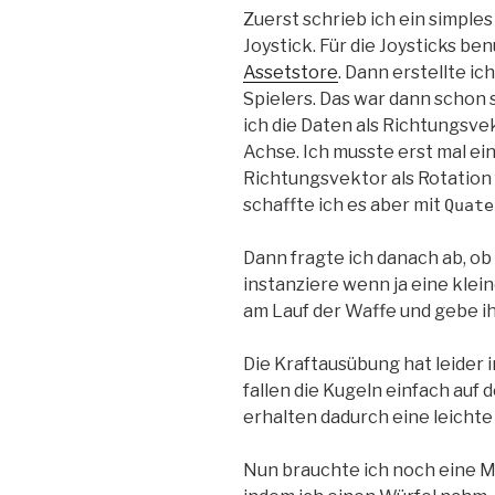
Zuerst schrieb ich ein simple
Joystick. Für die Joysticks be
Assetstore
. Dann erstellte i
Spielers. Das war dann schon
ich die Daten als Richtungsve
Achse. Ich musste erst mal e
Richtungsvektor als Rotation 
schaffte ich es aber mit
Quate
Dann fragte ich danach ab, ob
instanziere wenn ja eine klein
am Lauf der Waffe und gebe i
Die Kraftausübung hat leider 
fallen die Kugeln einfach auf
erhalten dadurch eine leichte 
Nun brauchte ich noch eine Map