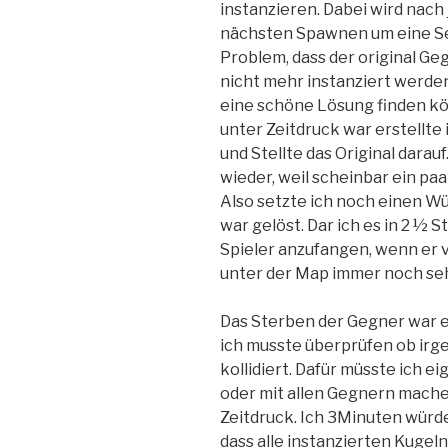
instanzieren. Dabei wird nach
nächsten Spawnen um eine Sek
Problem, dass der original Ge
nicht mehr instanziert werden
eine schöne Lösung finden kö
unter Zeitdruck war erstellte
und Stellte das Original dara
wieder, weil scheinbar ein pa
Also setzte ich noch einen Wü
war gelöst. Dar ich es in 2 ½
Spieler anzufangen, wenn er v
unter der Map immer noch seh
Das Sterben der Gegner war 
ich musste überprüfen ob irg
kollidiert. Dafür müsste ich ei
oder mit allen Gegnern mache
Zeitdruck. Ich 3Minuten würde 
dass alle instanzierten Kugel