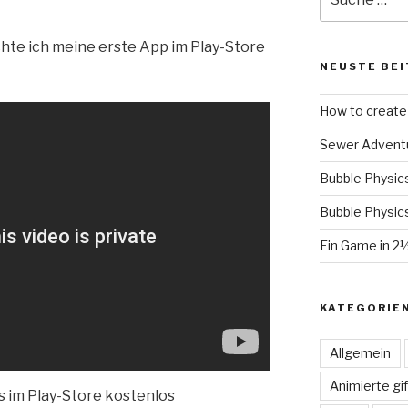
nach:
chte ich meine erste App im Play-Store
NEUSTE BEI
How to create 
Sewer Advent
Bubble Physic
Bubble Physic
Ein Game in 2
KATEGORIE
Allgemein
Animierte gif
s im Play-Store kostenlos