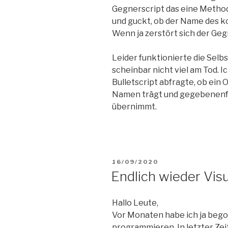
Gegnerscript das eine Methode
und guckt, ob der Name des ko
Wenn ja zerstört sich der Geg
Leider funktionierte die Selbs
scheinbar nicht viel am Tod. I
Bulletscript abfragte, ob ein 
Namen trägt und gegebenenfa
übernimmt.
VERÖFFENTLICHT
16/09/2020
AM
Endlich wieder Visu
Hallo Leute,
Vor Monaten habe ich ja bego
programmieren. In letzter Zei