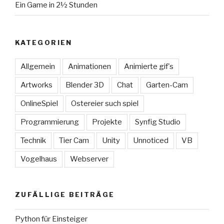
Ein Game in 2½ Stunden
KATEGORIEN
Allgemein
Animationen
Animierte gif's
Artworks
Blender 3D
Chat
Garten-Cam
OnlineSpiel
Ostereier such spiel
Programmierung
Projekte
Synfig Studio
Technik
Tier Cam
Unity
Unnoticed
VB
Vogelhaus
Webserver
ZUFÄLLIGE BEITRÄGE
Python für Einsteiger