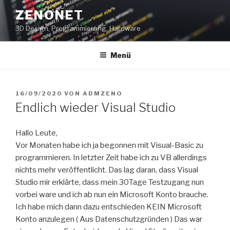
Zum
ZENONET
Inhalt
3D Design, Programmierung, Hardware
springen
Menü
VERÖFFENTLICHT
16/09/2020
VON
ADMZENO
AM
Endlich wieder Visual Studio
Hallo Leute,
Vor Monaten habe ich ja begonnen mit Visual-Basic zu
programmieren. In letzter Zeit habe ich zu VB allerdings
nichts mehr veröffentlicht. Das lag daran, dass Visual
Studio mir erklärte, dass mein 30Tage Testzugang nun
vorbei ware und ich ab nun ein Microsoft Konto brauche.
Ich habe mich dann dazu entschieden KEIN Microsoft
Konto anzulegen ( Aus Datenschutzgründen ) Das war