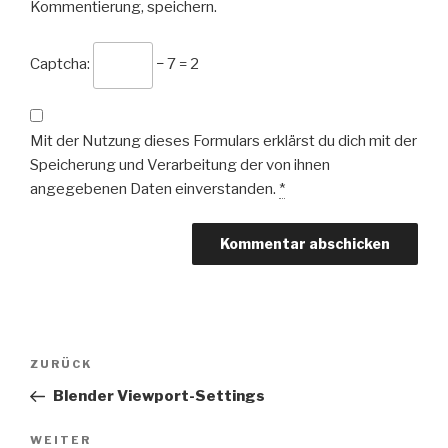
Kommentierung, speichern.
Captcha:
− 7 = 2
Mit der Nutzung dieses Formulars erklärst du dich mit der
Speicherung und Verarbeitung der von ihnen
angegebenen Daten einverstanden.
*
Beitrags-
Vorheriger
ZURÜCK
Navigation
Beitrag
Blender Viewport-Settings
Nächster
WEITER