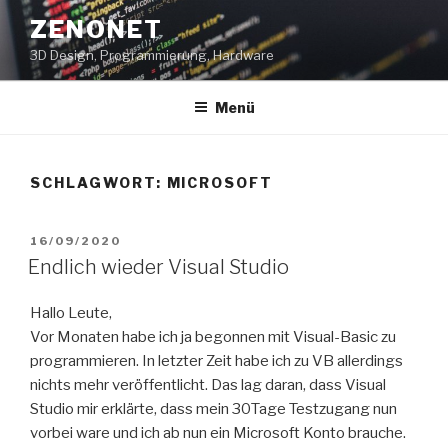
Zum
ZENONET
Inhalt
3D Design, Programmierung, Hardware
springen
Menü
SCHLAGWORT:
MICROSOFT
VERÖFFENTLICHT
16/09/2020
AM
Endlich wieder Visual Studio
Hallo Leute,
Vor Monaten habe ich ja begonnen mit Visual-Basic zu
programmieren. In letzter Zeit habe ich zu VB allerdings
nichts mehr veröffentlicht. Das lag daran, dass Visual
Studio mir erklärte, dass mein 30Tage Testzugang nun
vorbei ware und ich ab nun ein Microsoft Konto brauche.