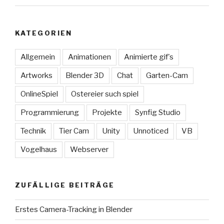
KATEGORIEN
Allgemein
Animationen
Animierte gif's
Artworks
Blender 3D
Chat
Garten-Cam
OnlineSpiel
Ostereier such spiel
Programmierung
Projekte
Synfig Studio
Technik
Tier Cam
Unity
Unnoticed
VB
Vogelhaus
Webserver
ZUFÄLLIGE BEITRÄGE
Erstes Camera-Tracking in Blender