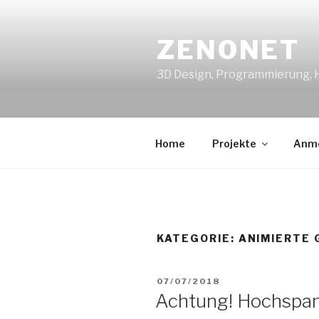
Zum
Inhalt
ZENONET
springen
3D Design, Programmierung,
Home
Projekte
Anm
KATEGORIE:
ANIMIERTE 
VERÖFFENTLICHT
07/07/2018
AM
Achtung! Hochspa