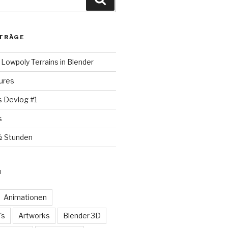
TRÄGE
Lowpoly Terrains in Blender
ures
s Devlog #1
s
½ Stunden
N
Animationen
's
Artworks
Blender 3D