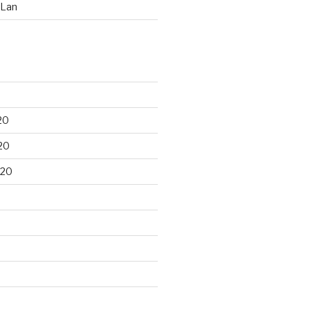
 Lan
20
20
020