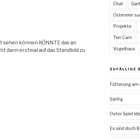
Chat
Gar
Ostereier su
Projekte
Tier Cam
icht sehen können KÖNNTE das an
Vogelhaus
t dann erstmal auf das Standbild zu
ZUFÄLLIGE 
Fütterung am 
Synfig
Oster Spiel Id
Es sind doch 8