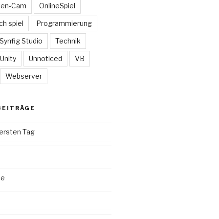
ten-Cam
OnlineSpiel
ch spiel
Programmierung
Synfig Studio
Technik
Unity
Unnoticed
VB
Webserver
BEITRÄGE
ersten Tag
ee