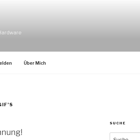
 Hardware
elden
Über Mich
GIF’S
SUCHE
nnung!
Suche