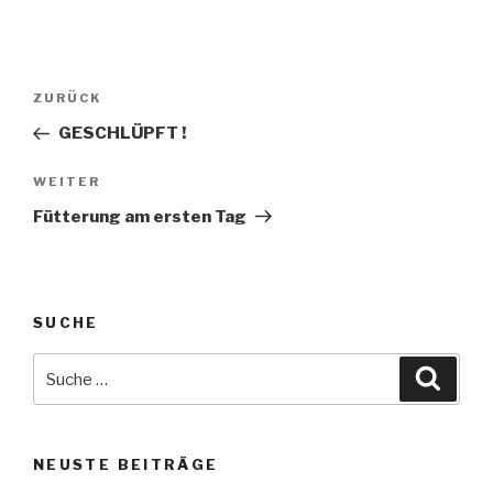
Beitrags-
Vorheriger
ZURÜCK
Navigation
Beitrag
GESCHLÜPFT !
Nächster
WEITER
Beitrag
Fütterung am ersten Tag
SUCHE
Suche
Suche
nach:
NEUSTE BEITRÄGE