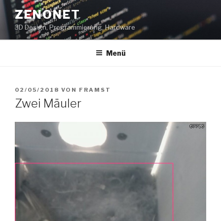
Zum
ZENONET
Inhalt
3D Design, Programmierung, Hardware
springen
Menü
VERÖFFENTLICHT
02/05/2018
VON
FRAMST
AM
Zwei Mäuler