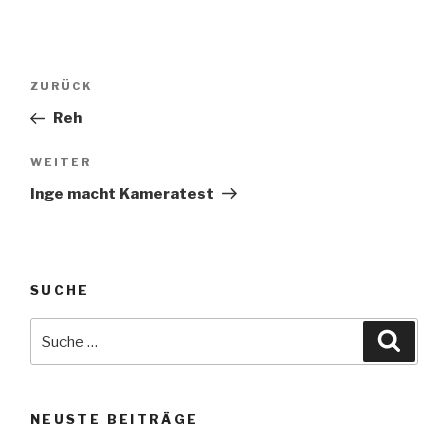
Beitrags-
Vorheriger
ZURÜCK
Navigation
Beitrag
Reh
Nächster
WEITER
Beitrag
Inge macht Kameratest
SUCHE
Suche
Suche
nach:
NEUSTE BEITRÄGE