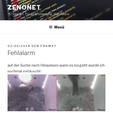
Zum
ZENONET
Inhalt
3D Design, Programmierung, Hardware
springen
Menü
VERÖFFENTLICHT
02/05/2018
VON
FRAMST
AM
Fehlalarm
auf der Suche nach Hinweisen wann es losgeht wurde ich
nochmal getäuscht: