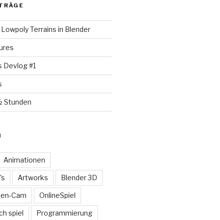
TRÄGE
Lowpoly Terrains in Blender
ures
s Devlog #1
s
½ Stunden
N
Animationen
's
Artworks
Blender 3D
ten-Cam
OnlineSpiel
ch spiel
Programmierung