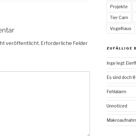
Projekte
Tier Cam
Vogelhaus
entar
ht veröffentlicht.
Erforderliche Felder
ZUFÄLLIGE 
Inge legt Eier!!
Es sind doch 8
Fehlalarm
Unnoticed
Makroaufnah