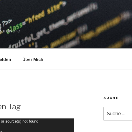
 Hardware
elden
Über Mich
SUCHE
en Tag
Suche
nach:
 or source(s) not found
wp-