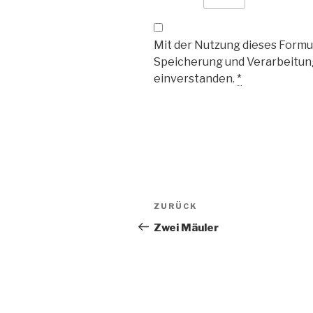
Mit der Nutzung dieses Formul
Speicherung und Verarbeitun
einverstanden.
*
Beitrags-
Vorheriger
ZURÜCK
Navigation
Beitrag
Zwei Mäuler