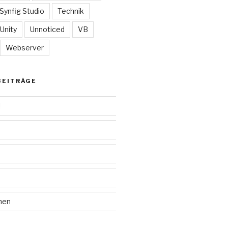
Synfig Studio
Technik
Unity
Unnoticed
VB
Webserver
BEITRÄGE
!
men