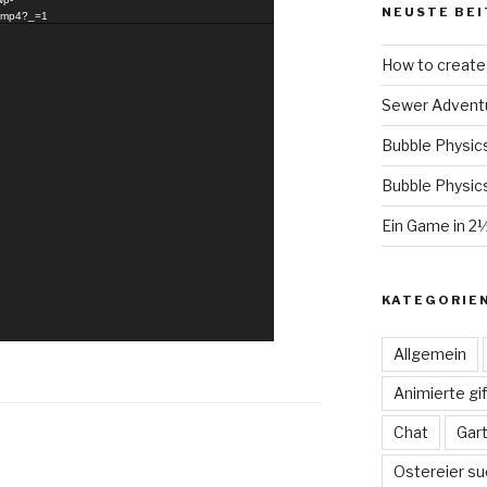
NEUSTE BEI
9.mp4?_=1
How to create 
Sewer Advent
Bubble Physic
Bubble Physic
Ein Game in 2
KATEGORIE
Allgemein
Animierte gif
Chat
Gar
Ostereier su