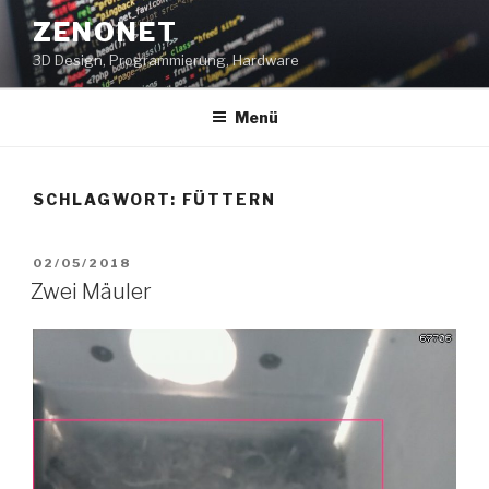
Zum
ZENONET
Inhalt
3D Design, Programmierung, Hardware
springen
Menü
SCHLAGWORT:
FÜTTERN
VERÖFFENTLICHT
02/05/2018
AM
Zwei Mäuler