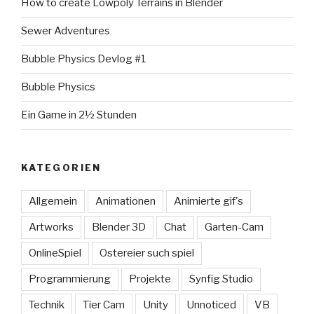
How to create Lowpoly Terrains in Blender
Sewer Adventures
Bubble Physics Devlog #1
Bubble Physics
Ein Game in 2½ Stunden
KATEGORIEN
Allgemein
Animationen
Animierte gif's
Artworks
Blender 3D
Chat
Garten-Cam
OnlineSpiel
Ostereier such spiel
Programmierung
Projekte
Synfig Studio
Technik
Tier Cam
Unity
Unnoticed
VB