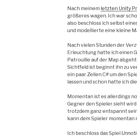
Nach meinem
letzten Unity P
größeres wagen. Ich war sch
also beschloss ich selbst eine
und modellierte eine kleine M
Nach vielen Stunden der Ver
Erleuchtung hatte ich einen 
Patrouille auf der Map abgeht
Sichtfeld ist beginnt ihn zu v
ein paar Zeilen C# um den Spie
lassen und schon hatte ich die
Momentan ist es allerdings n
Gegner den Spieler sieht wird
trotzdem ganz entspannt sein
kann dem Spieler momentan 
Ich beschloss das Spiel
Unnot