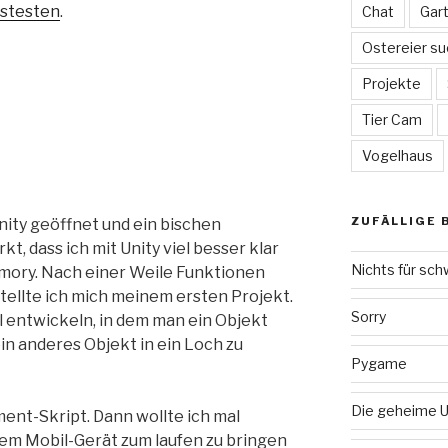
stesten
.
Chat
Gar
Ostereier su
Projekte
Tier Cam
Vogelhaus
ZUFÄLLIGE 
nity geöffnet und ein bischen
t, dass ich mit Unity viel besser klar
Nichts für sc
mory. Nach einer Weile Funktionen
tellte ich mich meinem ersten Projekt.
Sorry
el entwickeln, in dem man ein Objekt
n anderes Objekt in ein Loch zu
Pygame
Die geheime U
ent-Skript. Dann wollte ich mal
nem Mobil-Gerät zum laufen zu bringen