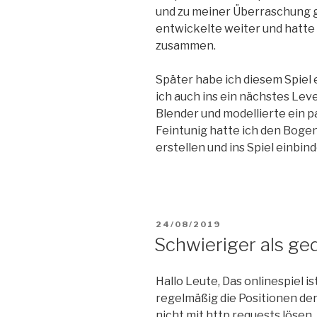
und zu meiner Überraschung gi
entwickelte weiter und hatte 
zusammen.
Später habe ich diesem Spiel
ich auch ins ein nächstes Lev
Blender und modellierte ein 
Feintunig hatte ich den Boge
erstellen und ins Spiel einbind
VERÖFFENTLICHT
24/08/2019
AM
Schwieriger als ge
Hallo Leute, Das onlinespiel is
regelmäßig die Positionen de
nicht mit http requests lösen.