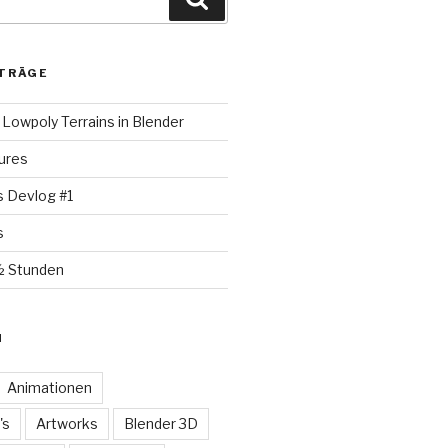
TRÄGE
Lowpoly Terrains in Blender
ures
s Devlog #1
s
½ Stunden
N
Animationen
's
Artworks
Blender 3D