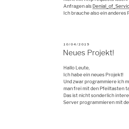
Anfragen als
Denial_of_Servi
Ich brauche also ein anderes 
VERÖFFENTLICHT
10/04/2019
AM
Neues Projekt!
Hallo Leute,
Ich habe ein neues Projekt!
Und zwar programmiere ich mi
man frei mit den Pfeiltasten 
Das ist nicht sonderlich int
Server programmieren mit de