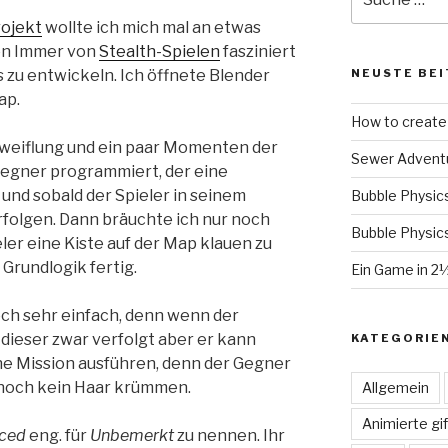
nach:
rojekt
wollte ich mich mal an etwas
on Immer von
Stealth-Spielen
fasziniert
s zu entwickeln. Ich öffnete Blender
NEUSTE BEI
ap.
How to create 
zweiflung und ein paar Momenten der
Sewer Advent
Gegner programmiert, der eine
 und sobald der Spieler in seinem
Bubble Physic
erfolgen. Dann bräuchte ich nur noch
Bubble Physic
ler eine Kiste auf der Map klauen zu
 Grundlogik fertig.
Ein Game in 2
och sehr einfach, denn wenn der
 dieser zwar verfolgt aber er kann
KATEGORIE
e Mission ausführen, denn der Gegner
noch kein Haar krümmen.
Allgemein
Animierte gif
iced
eng. für
Unbemerkt
zu nennen. Ihr