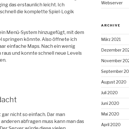
Webserver
ng das erstaunlich leicht. Ich
schnell die komplette Spiel-Logik
ARCHIVE
 ein Menü-System hinzugefügt, mit dem
el springen könnte. Also öffnete ich
März 2021
paar einfache Maps. Nach ein wenig
Dezember 20
n raus und konnte schnell neue Levels
en.
November 20
September 2
August 2020
Juli 2020
dacht
Juni 2020
Mai 2020
t gar nicht so einfach. Dar man
r anderen abfragen muss kann man das
April 2020
 Der Server würde diese vielen