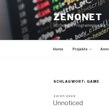
Zum
Inhalt
ZENONET
springen
3D Design, Programmierung,
Home
Projekte
Anm
SCHLAGWORT:
GAME
VERÖFFENTLICHT
20/07/2020
AM
Unnoticed