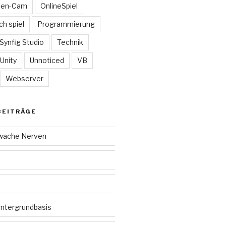
ten-Cam
OnlineSpiel
ch spiel
Programmierung
Synfig Studio
Technik
Unity
Unnoticed
VB
Webserver
BEITRÄGE
hwache Nerven
ntergrundbasis