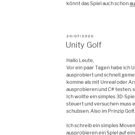
könnt das Spiel auch schon
au
VERÖFFENTLICHT
20/07/2020
AM
Unity Golf
Hallo Leute,
Vor ein paar Tagen habe ich U
ausprobiert und schnell gemerk
komme als mit Unreal oder Ar
ausprobieren und C# testen, s
Ich wollte ein simples 3D-Spi
steuert und versuchen muss ei
schubsen. Also im Prinzip Golf.
Ich schreib ein simples Movem
ausprobieren ein Spiel auf ei