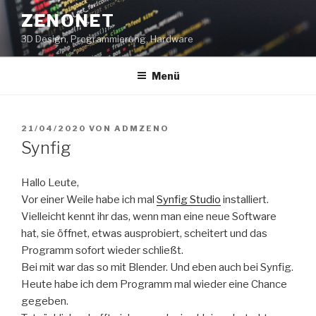
Zum
ZENONET
Inhalt
3D Design, Programmierung, Hardware
springen
Menü
VERÖFFENTLICHT
21/04/2020
VON
ADMZENO
AM
Synfig
Hallo Leute,
Vor einer Weile habe ich mal
Synfig Studio
installiert.
Vielleicht kennt ihr das, wenn man eine neue Software
hat, sie öffnet, etwas ausprobiert, scheitert und das
Programm sofort wieder schließt.
Bei mit war das so mit Blender. Und eben auch bei Synfig.
Heute habe ich dem Programm mal wieder eine Chance
gegeben.