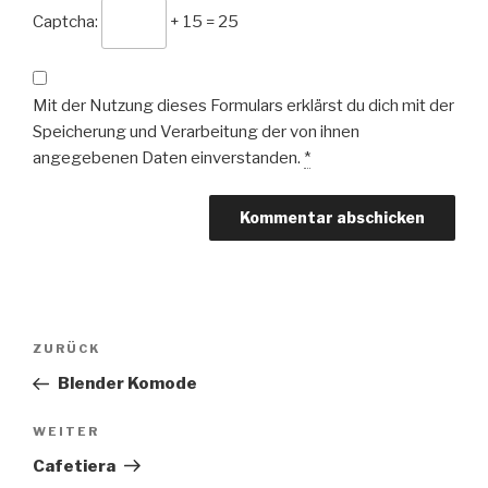
Captcha:
+ 15 = 25
Mit der Nutzung dieses Formulars erklärst du dich mit der
Speicherung und Verarbeitung der von ihnen
angegebenen Daten einverstanden.
*
Beitrags-
Vorheriger
ZURÜCK
Navigation
Beitrag
Blender Komode
Nächster
WEITER
Beitrag
Cafetiera