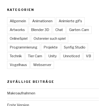
KATEGORIEN
Allgemein
Animationen
Animierte gif's
Artworks
Blender 3D
Chat
Garten-Cam
OnlineSpiel
Ostereier such spiel
Programmierung
Projekte
Synfig Studio
Technik
Tier Cam
Unity
Unnoticed
VB
Vogelhaus
Webserver
ZUFÄLLIGE BEITRÄGE
Makroaufnahmen
Erste Version