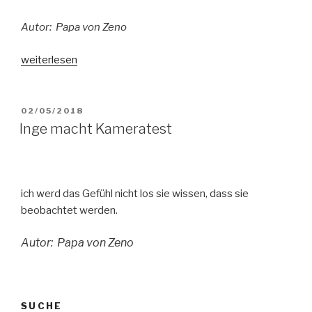
Autor: Papa von Zeno
„GESCHLÜPFT
weiterlesen
!“
VERÖFFENTLICHT
02/05/2018
AM
Inge macht Kameratest
ich werd das Gefühl nicht los sie wissen, dass sie
beobachtet werden.
Autor: Papa von Zeno
SUCHE