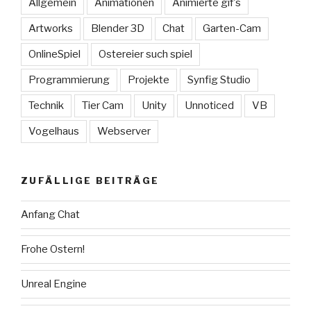
Allgemein
Animationen
Animierte gif's
Artworks
Blender 3D
Chat
Garten-Cam
OnlineSpiel
Ostereier such spiel
Programmierung
Projekte
Synfig Studio
Technik
Tier Cam
Unity
Unnoticed
VB
Vogelhaus
Webserver
ZUFÄLLIGE BEITRÄGE
Anfang Chat
Frohe Ostern!
Unreal Engine