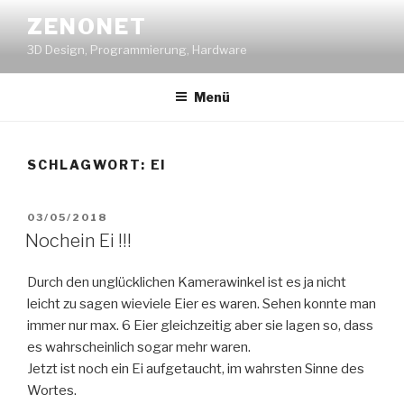
Zum
ZENONET
Inhalt
3D Design, Programmierung, Hardware
springen
Menü
SCHLAGWORT:
EI
VERÖFFENTLICHT
03/05/2018
AM
Nochein Ei !!!
Durch den unglücklichen Kamerawinkel ist es ja nicht
leicht zu sagen wieviele Eier es waren. Sehen konnte man
immer nur max. 6 Eier gleichzeitig aber sie lagen so, dass
es wahrscheinlich sogar mehr waren.
Jetzt ist noch ein Ei aufgetaucht, im wahrsten Sinne des
Wortes.