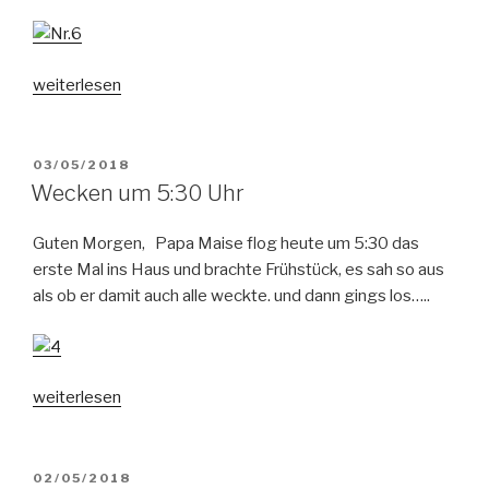
„Nochein
weiterlesen
Ei
!!!“
VERÖFFENTLICHT
03/05/2018
AM
Wecken um 5:30 Uhr
Guten Morgen, Papa Maise flog heute um 5:30 das
erste Mal ins Haus und brachte Frühstück, es sah so aus
als ob er damit auch alle weckte. und dann gings los…..
„Wecken
weiterlesen
um
5:30
Uhr“
VERÖFFENTLICHT
02/05/2018