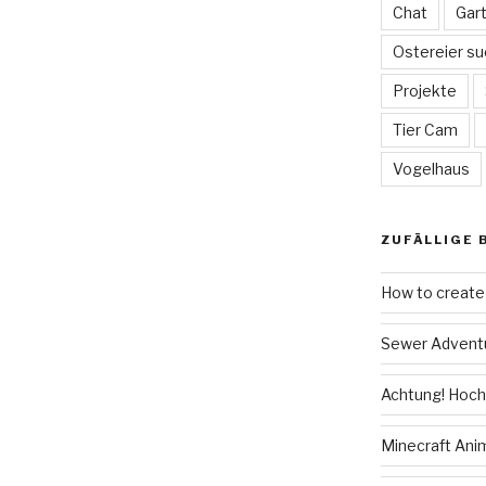
Chat
Gar
Ostereier su
Projekte
Tier Cam
Vogelhaus
ZUFÄLLIGE 
How to create 
Sewer Advent
Achtung! Hoc
Minecraft Ani