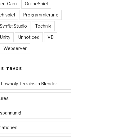
ten-Cam
OnlineSpiel
ch spiel
Programmierung
Synfig Studio
Technik
Unity
Unnoticed
VB
Webserver
BEITRÄGE
Lowpoly Terrains in Blender
ures
hspannung!
mationen