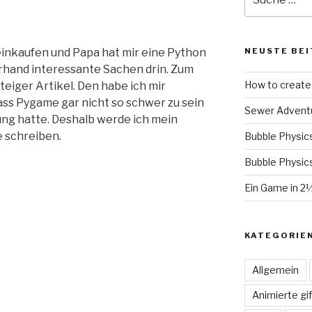
nach:
inkaufen und Papa hat mir eine Python
NEUSTE BEI
erhand interessante Sachen drin. Zum
How to create 
teiger Artikel. Den habe ich mir
ss Pygame gar nicht so schwer zu sein
Sewer Advent
rung hatte. Deshalb werde ich mein
e schreiben.
Bubble Physic
Bubble Physic
Ein Game in 2
KATEGORIE
Allgemein
Animierte gif