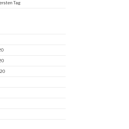
ersten Tag
20
20
020