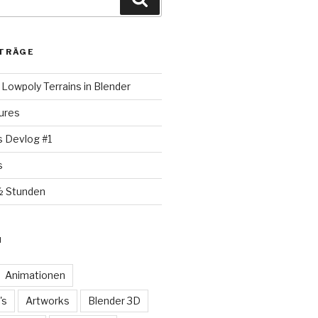
TRÄGE
Lowpoly Terrains in Blender
ures
s Devlog #1
s
½ Stunden
N
Animationen
's
Artworks
Blender 3D