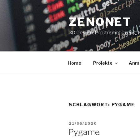
Zum
Inhalt
ZENONET
springen
3D Design, Programmierung,
Home
Projekte
Anm
SCHLAGWORT:
PYGAME
VERÖFFENTLICHT
21/05/2020
AM
Pygame